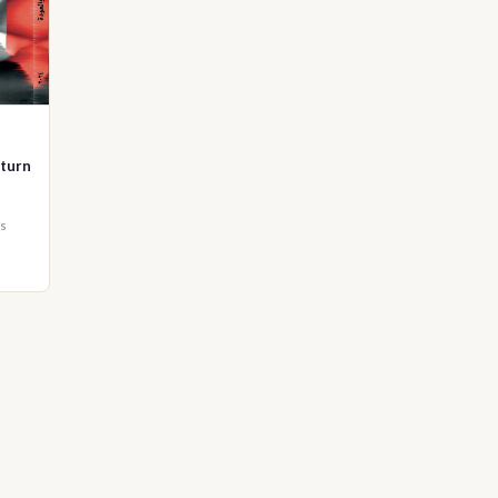
eturn
es