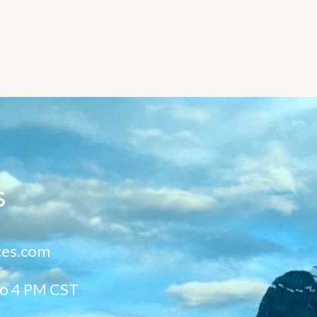
s
ces.com
to 4 PM CST