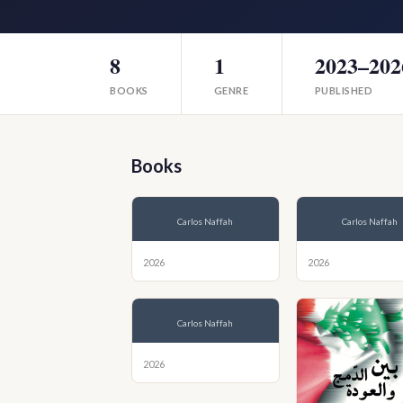
8
1
2023–202
BOOKS
GENRE
PUBLISHED
Books
Carlos Naffah
Carlos Naffah
2026
2026
Carlos Naffah
2026