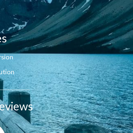
es
sion
ution
eviews