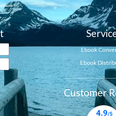
ditions
t
Servic
Ebook Conver
Ebook Distrib
Customer R